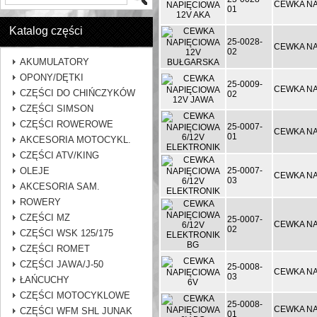
CEWKA NA
01
Katalog części
25-0028-
CEWKA NA
02
AKUMULATORY
OPONY/DĘTKI
25-0009-
CEWKA NA
CZĘŚCI DO CHIŃCZYKÓW
02
CZĘŚCI SIMSON
CZĘŚCI ROWEROWE
25-0007-
CEWKA NA
01
AKCESORIA MOTOCYKL.
CZĘŚCI ATV/KING
OLEJE
25-0007-
CEWKA NA
03
AKCESORIA SAM.
ROWERY
CZĘŚCI MZ
25-0007-
CEWKA NA
02
CZĘŚCI WSK 125/175
CZĘŚCI ROMET
CZĘŚCI JAWA/J-50
25-0008-
CEWKA NA
03
ŁAŃCUCHY
CZĘŚCI MOTOCYKLOWE
25-0008-
CEWKA NA
CZĘŚCI WFM SHL JUNAK
01