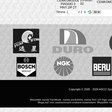
25-0030-
CEWKOMOD
02
Strona
z 2
Copyright © 2005 - 2026 ASCO Syst
Wszystkie nazwy handlowe, nazwy produktów, nazwy firm i ich loga użyt
Mogą być one zastrzeżonymi znakami towarowymi. Wszystkie mate