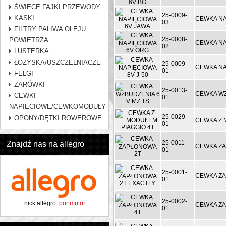
ŚWIECE FAJKI PRZEWODY
25-0009-
KASKI
CEWKA NA
03
FILTRY PALIWA OLEJU
25-0008-
POWIETRZA
CEWKA NA
02
LUSTERKA
ŁOŻYSKA/USZCZELNIACZE
25-0009-
CEWKA NA
01
FELGI
ŻARÓWKI
25-0013-
CEWKA WZ
CEWKI
01
NAPIĘCIOWE/CEWKOMODUŁY
25-0029-
OPONY/DĘTKI ROWEROWE
CEWKA Z 
01
25-0011-
Znajdź nas na allegro
CEWKA Z
01
25-0001-
CEWKA ZA
01
25-0002-
nick allegro:
portmotor
CEWKA Z
01