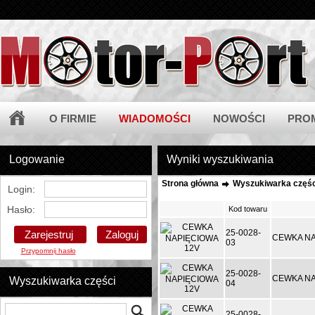
O FIRMIE
WIADOMOŚCI
NOWOŚCI
PRO
Logowanie
Wyniki wyszukiwania
Strona główna
Wyszukiwarka częśc
Login:
Hasło:
Kod towaru
25-0028-
Zarejestruj
CEWKA NA
03
Przypomnij hasło
25-0028-
CEWKA NA
Wyszukiwarka części
04
25-0028-