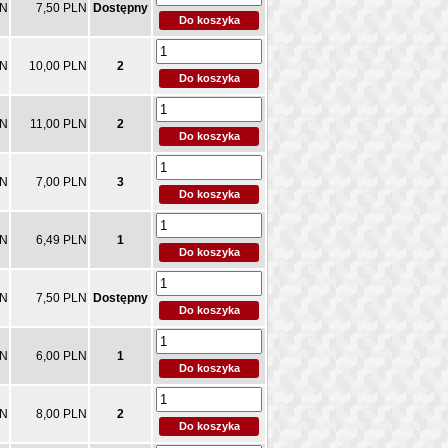
LN
7,50 PLN
Dostępny
LN
10,00 PLN
2
LN
11,00 PLN
2
LN
7,00 PLN
3
LN
6,49 PLN
1
LN
7,50 PLN
Dostępny
LN
6,00 PLN
1
LN
8,00 PLN
2