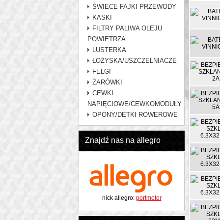
ŚWIECE FAJKI PRZEWODY
KASKI
FILTRY PALIWA OLEJU
POWIETRZA
LUSTERKA
ŁOŻYSKA/USZCZELNIACZE
FELGI
ŻARÓWKI
CEWKI
NAPIĘCIOWE/CEWKOMODUŁY
OPONY/DĘTKI ROWEROWE
Znajdź nas na allegro
nick allegro:
portmotor