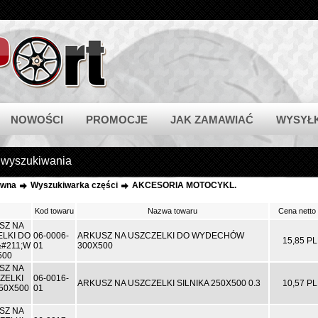
NOWOŚCI
PROMOCJE
JAK ZAMAWIAĆ
WYSYŁ
 wyszukiwania
ówna
Wyszukiwarka części
AKCESORIA MOTOCYKL.
Kod towaru
Nazwa towaru
Cena netto
06-0006-
ARKUSZ NA USZCZELKI DO WYDECHÓW
15,85 P
01
300X500
06-0016-
ARKUSZ NA USZCZELKI SILNIKA 250X500 0.3
10,57 P
01