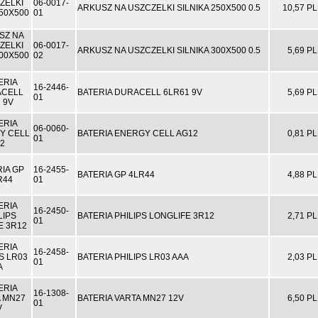
06-0017-
ARKUSZ NA USZCZELKI SILNIKA 250X500 0.5
10,57 P
01
06-0017-
ARKUSZ NA USZCZELKI SILNIKA 300X500 0.5
5,69 P
02
16-2446-
BATERIA DURACELL 6LR61 9V
5,69 P
01
06-0060-
BATERIA ENERGY CELL AG12
0,81 P
01
16-2455-
BATERIA GP 4LR44
4,88 P
01
16-2450-
BATERIA PHILIPS LONGLIFE 3R12
2,71 P
01
16-2458-
BATERIA PHILIPS LR03 AAA
2,03 P
01
16-1308-
BATERIA VARTA MN27 12V
6,50 P
01