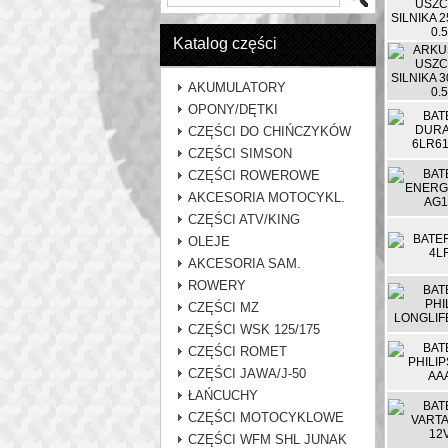
Katalog części
AKUMULATORY
OPONY/DĘTKI
CZĘŚCI DO CHIŃCZYKÓW
CZĘŚCI SIMSON
CZĘŚCI ROWEROWE
AKCESORIA MOTOCYKL.
CZĘŚCI ATV/KING
OLEJE
AKCESORIA SAM.
ROWERY
CZĘŚCI MZ
CZĘŚCI WSK 125/175
CZĘŚCI ROMET
CZĘŚCI JAWA/J-50
ŁAŃCUCHY
CZĘŚCI MOTOCYKLOWE
CZĘŚCI WFM SHL JUNAK