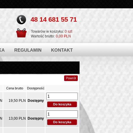
48 14 681 55 71
Towarów w koszyku:
0 szt
Wartość brutto:
0,00 PLN
KA
REGULAMIN
KONTAKT
Cena brutto
Dostępność
LN
19,50 PLN
Dostępny
LN
13,00 PLN
Dostępny