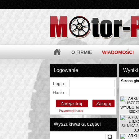
O FIRMIE
WIADOMOŚCI
Logowanie
Wyniki
Strona gł
Login:
Hasło:
Zarejestruj
Przypomnij hasło
Wyszukiwarka części