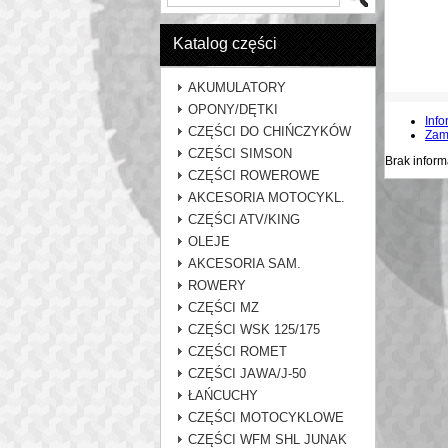
Katalog części
AKUMULATORY
OPONY/DĘTKI
Info
CZĘŚCI DO CHIŃCZYKÓW
Zam
CZĘŚCI SIMSON
Brak inform
CZĘŚCI ROWEROWE
AKCESORIA MOTOCYKL.
CZĘŚCI ATV/KING
OLEJE
AKCESORIA SAM.
ROWERY
CZĘŚCI MZ
CZĘŚCI WSK 125/175
CZĘŚCI ROMET
CZĘŚCI JAWA/J-50
ŁAŃCUCHY
CZĘŚCI MOTOCYKLOWE
CZĘŚCI WFM SHL JUNAK