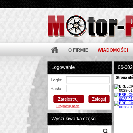
O FIRMIE
WIADOMOŚCI
Logowanie
06-00
Strona gł
Login:
Hasło:
Zarejestruj
Przypomnij hasło
Wyszukiwarka części