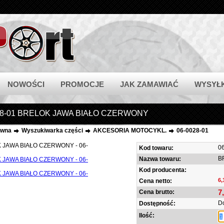
NOWOŚCI
PROMOCJE
JAK ZAMAWIAĆ
WYSYŁ
28-01 BRELOK JAWA BIAŁO CZERWONY
ówna
Wyszukiwarka części
AKCESORIA MOTOCYKL.
06-0028-01
0
Kod towaru:
B
Nazwa towaru:
Kod producenta:
6,
Cena netto:
7
Cena brutto:
D
Dostępność:
Ilość: