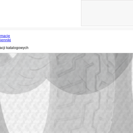
rmacje
ienniki
acji katalogowych