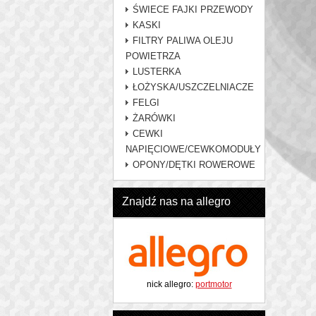
ŚWIECE FAJKI PRZEWODY
KASKI
FILTRY PALIWA OLEJU
POWIETRZA
LUSTERKA
ŁOŻYSKA/USZCZELNIACZE
FELGI
ŻARÓWKI
CEWKI
NAPIĘCIOWE/CEWKOMODUŁY
OPONY/DĘTKI ROWEROWE
Znajdź nas na allegro
nick allegro:
portmotor