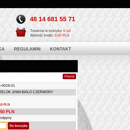
48 14 681 55 71
Towarów w koszyku:
0 szt
Wartość brutto:
0,00 PLN
KA
REGULAMIN
KONTAKT
6-0028-01
RELOK JAWA BIAŁO CZERWONY
10 PLN
,50
PLN
ostępny