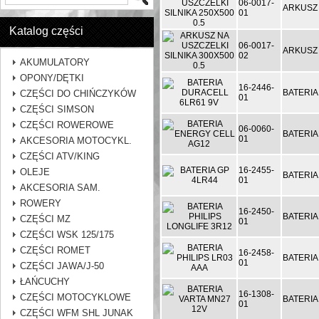
06-0017-
ARKUSZ 
01
Katalog części
06-0017-
ARKUSZ 
02
AKUMULATORY
OPONY/DĘTKI
16-2446-
BATERIA
CZĘŚCI DO CHIŃCZYKÓW
01
CZĘŚCI SIMSON
CZĘŚCI ROWEROWE
06-0060-
BATERIA
01
AKCESORIA MOTOCYKL.
CZĘŚCI ATV/KING
16-2455-
OLEJE
BATERIA
01
AKCESORIA SAM.
ROWERY
16-2450-
BATERIA
CZĘŚCI MZ
01
CZĘŚCI WSK 125/175
CZĘŚCI ROMET
16-2458-
BATERIA
01
CZĘŚCI JAWA/J-50
ŁAŃCUCHY
16-1308-
CZĘŚCI MOTOCYKLOWE
BATERIA
01
CZĘŚCI WFM SHL JUNAK