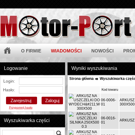
O FIRMIE
WIADOMOŚCI
NOWOŚCI
PRO
Logowanie
Wyniki wyszukiwania
Strona główna
Wyszukiwarka częśc
Login:
Hasło:
Kod towaru
Zarejestruj
06-0006-
ARKUSZ
01
300X500
Przypomnij hasło
06-0016-
Wyszukiwarka części
ARKUSZ 
01