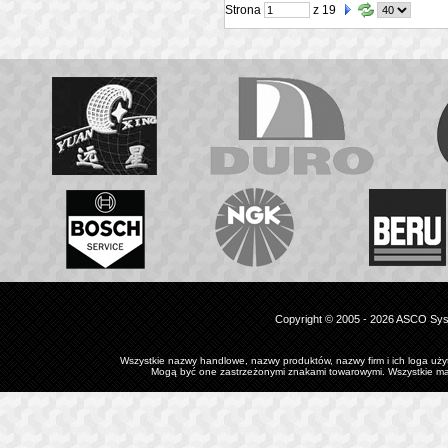
Strona
z 19
Copyright © 2005 - 2026 ASCO Syst
Wszystkie nazwy handlowe, nazwy produktów, nazwy firm i ich loga użyt
Mogą być one zastrzeżonymi znakami towarowymi. Wszystkie mate