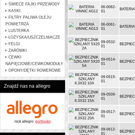
ŚWIECE FAJKI PRZEWODY
06-0062-
BATERIA
KASKI
01
FILTRY PALIWA OLEJU
POWIETRZA
06-0061-
BATERIA
01
LUSTERKA
ŁOŻYSKA/USZCZELNIACZE
09-0532-
FELGI
BEZPIEC
01
ŻARÓWKI
CEWKI
09-0514-
BEZPIEC
NAPIĘCIOWE/CEWKOMODUŁY
01
OPONY/DĘTKI ROWEROWE
09-0515-
BEZPIEC
01
Znajdź nas na allegro
09-0509-
BEZPIEC
01
09-0517-
BEZPIEC
01
nick allegro:
portmotor
09-0612-
BEZPIEC
01