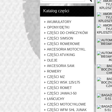
Katalog części
AKUMULATORY
OPONY/DĘTKI
CZĘŚCI DO CHIŃCZYKÓW
CZĘŚCI SIMSON
CZĘŚCI ROWEROWE
AKCESORIA MOTOCYKL.
CZĘŚCI ATV/KING
OLEJE
AKCESORIA SAM.
ROWERY
CZĘŚCI MZ
CZĘŚCI WSK 125/175
CZĘŚCI ROMET
CZĘŚCI JAWA/J-50
ŁAŃCUCHY
CZĘŚCI MOTOCYKLOWE
CZĘŚCI WFM SHL JUNAK