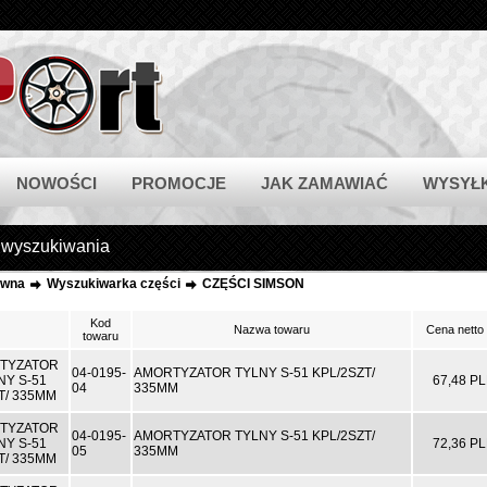
NOWOŚCI
PROMOCJE
JAK ZAMAWIAĆ
WYSYŁ
 wyszukiwania
ówna
Wyszukiwarka części
CZĘŚCI SIMSON
Kod
Nazwa towaru
Cena netto
towaru
04-0195-
AMORTYZATOR TYLNY S-51 KPL/2SZT/
67,48 P
04
335MM
04-0195-
AMORTYZATOR TYLNY S-51 KPL/2SZT/
72,36 P
05
335MM