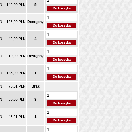
LN
145,00 PLN
5
LN
135,00 PLN
Dostępny
LN
42,00 PLN
4
LN
110,00 PLN
Dostępny
LN
135,00 PLN
1
LN
75,01 PLN
Brak
LN
50,00 PLN
3
LN
43,51 PLN
1