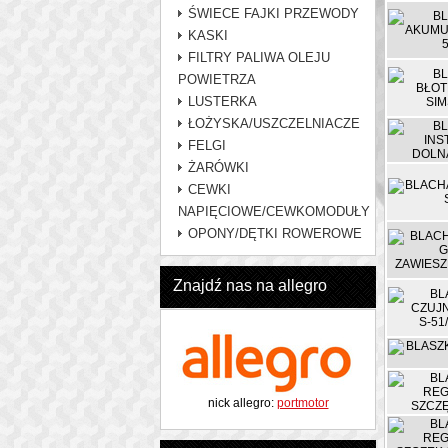
ŚWIECE FAJKI PRZEWODY
KASKI
FILTRY PALIWA OLEJU
POWIETRZA
LUSTERKA
ŁOŻYSKA/USZCZELNIACZE
FELGI
ŻARÓWKI
CEWKI
NAPIĘCIOWE/CEWKOMODUŁY
OPONY/DĘTKI ROWEROWE
Znajdź nas na allegro
nick allegro:
portmotor