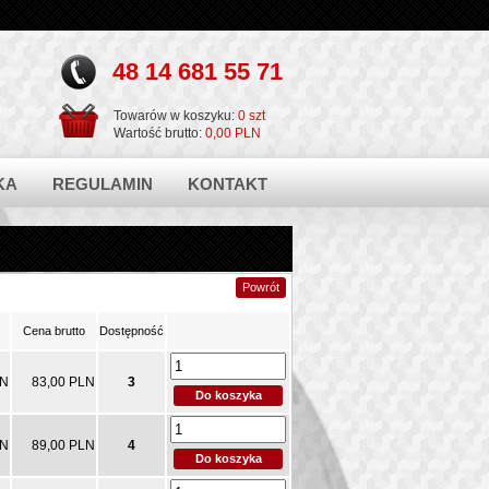
48 14 681 55 71
Towarów w koszyku:
0 szt
Wartość brutto:
0,00 PLN
KA
REGULAMIN
KONTAKT
Cena brutto
Dostępność
LN
83,00 PLN
3
LN
89,00 PLN
4