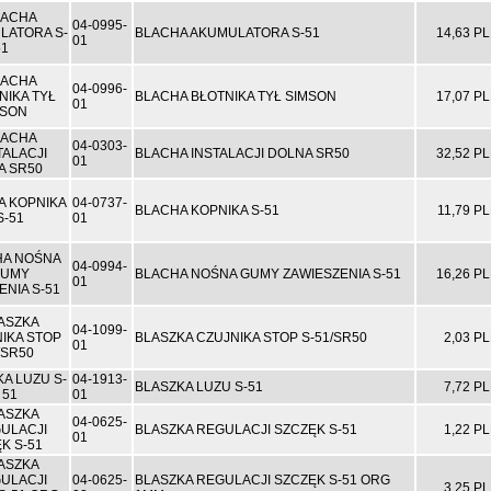
04-0995-
BLACHA AKUMULATORA S-51
14,63 P
01
04-0996-
BLACHA BŁOTNIKA TYŁ SIMSON
17,07 P
01
04-0303-
BLACHA INSTALACJI DOLNA SR50
32,52 P
01
04-0737-
BLACHA KOPNIKA S-51
11,79 P
01
04-0994-
BLACHA NOŚNA GUMY ZAWIESZENIA S-51
16,26 P
01
04-1099-
BLASZKA CZUJNIKA STOP S-51/SR50
2,03 P
01
04-1913-
BLASZKA LUZU S-51
7,72 P
01
04-0625-
BLASZKA REGULACJI SZCZĘK S-51
1,22 P
01
04-0625-
BLASZKA REGULACJI SZCZĘK S-51 ORG
3,25 P