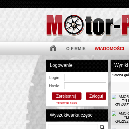
O FIRMIE
WIADOMOŚCI
Logowanie
Wyniki
Strona gł
Login:
Hasło:
Zarejestruj
Przypomnij hasło
Wyszukiwarka części