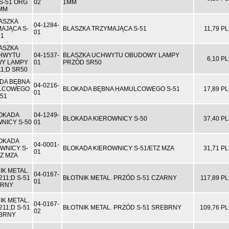
02
1MM
04-1284-
BLASZKA TRZYMAJĄCA S-51
11,79 P
01
04-1537-
BLASZKA UCHWYTU OBUDOWY LAMPY
6,10 P
01
PRZÓD SR50
04-0216-
BLOKADA BĘBNA HAMULCOWEGO S-51
17,89 P
01
04-1249-
BLOKADA KIEROWNICY S-50
37,40 P
01
04-0001-
BLOKADA KIEROWNICY S-51/ETZ MZA
31,71 P
01
04-0167-
BŁOTNIK METAL. PRZÓD S-51 CZARNY
117,89 P
01
04-0167-
BŁOTNIK METAL. PRZÓD S-51 SREBRNY
109,76 P
02